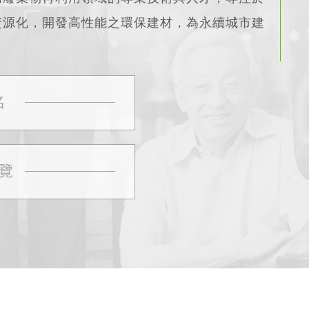
資源化，開發高性能之環保建材，為永續城市建
年的研發基礎，專精於廢棄物再製輕質粒料之製
種工業與都市廢棄物（如水庫淤泥、漿紙污泥、
名
材污泥等）作為原料，透過高溫陶瓷化燒製技
性能輕質粒料。
覽
棄」與「現地資源化」理念，將都市廢棄物視為
（Circular Economy）與都市採礦
）」趨勢。最終產品為具有節能、耐震、低碳排等多重
展與生態環境創造實質貢獻。
大之輕質粒料製造商，產品備受國內外客戶期
均將採用此產品，除耐震效果佳外，亦能降低整