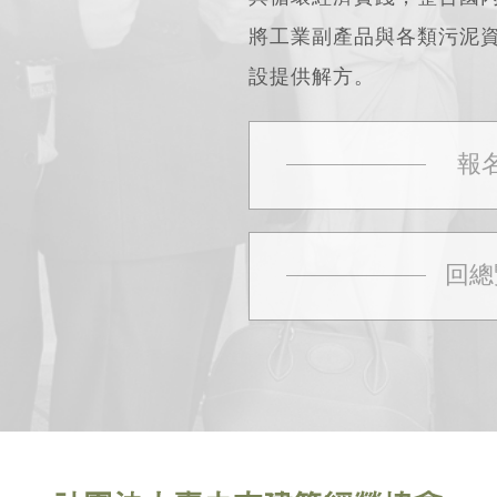
將工業副產品與各類污泥
設提供解方。
優泥來團隊具備超過二十
程與應用。團隊首創以多
報
淨水污泥、紡織污泥、石
術，製成穩定、環保的高
回總
優泥來的製程遵循「零廢
資源進行再製，符合「循環經濟
（Urban Mining
效益的綠建材，為城市發
優泥來公司作為全台灣最
待，未來國內外大型工程