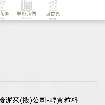
泥來(股)公司-輕質粒料