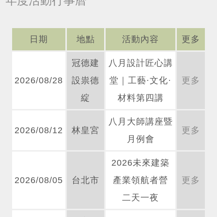
年度活動行事曆
日期
地點
活動內容
更多
冠德建
八月設計匠心講
2026/08/28
設祟德
堂｜工藝·文化·
更多
綻
材料第四講
八月大師講座暨
2026/08/12
林皇宮
更多
月例會
2026未來建築
2026/08/05
台北市
產業領航者營
更多
二天一夜