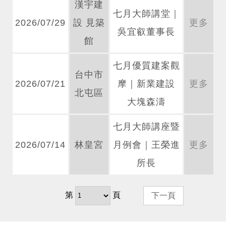
漢宇建
七月大師講堂｜
2026/07/29
設 見築
更多
吳宜叡董事長
館
七月優質建案觀
台中市
2026/07/21
摩｜新業建設
更多
北屯區
大塊森濤
七月大師講座暨
2026/07/14
林皇宮
月例會｜王榮進
更多
所長
第
頁
下一頁