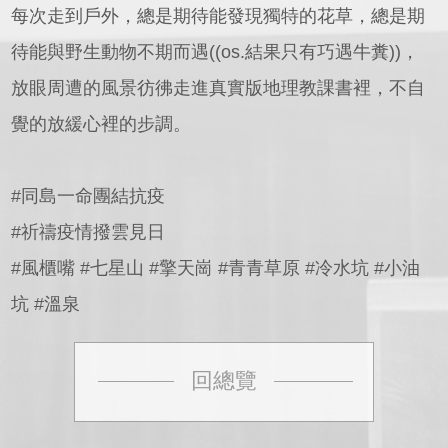
每次走到戶外，總是期待能發現獨特的花草，總是期
待能與野生動物不期而遇((os.結果只有巧遇牛糞))，
放眼周遭的風景彷彿走進真實版地理教課書裡，不自
覺的放緩心裡的步調。
#同島一命團結抗疫
#祈禱疫情撥雲見日
#風櫃嘴 #七星山 #擎天崗 #青青草原 #冷水坑 #小油
坑 #溫泉
回總覽