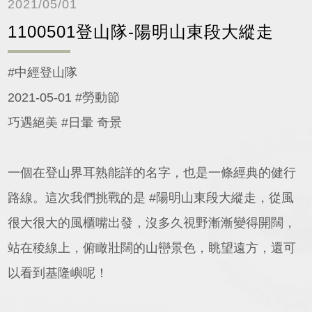
2021/05/01
1100501登山隊-陽明山東段大縱走
#中經登山隊
2021-05-01 #勞動節
巧遇絕美 #日暈 奇景
一個在登山界耳熟能詳的名字，也是一條經典的健行
路線。這次我們挑戰的是 #陽明山東段大縱走，從風
很大很大的風櫃嘴出發，沒多久視野漸漸變得開闊，
站在稜線上，俯瞰壯闊的山巒景色，眺望遠方，還可
以看到基隆嶼呢！