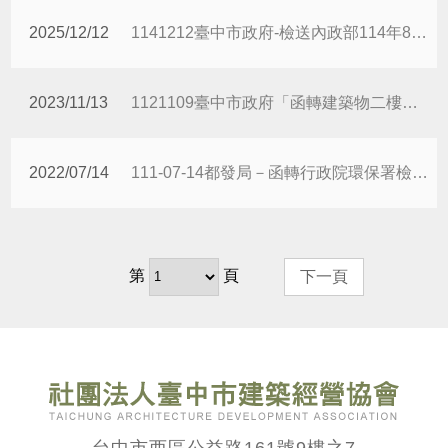
2025/12/12
1141212臺中市政府-檢送內政部114年8月7日召開「研商在建工程工地主任因故離職卸除職務之處理方式」會議記錄1份
2023/11/13
1121109臺中市政府「函轉建築物二樓以上樓層投影至地面層外牆中心線以外，且地面層無代替柱中心線，其建築面積及容積檢討一案。」
2022/07/14
111-07-14都發局－函轉行政院環保署檢送「環境影響評估書件審查收費辦法」第6條及第2條附表發布令影本(含法規命令條文)、修正總說明及修正條文對照表1份
第
頁
下一頁
台中市西區公益路161號9樓之7